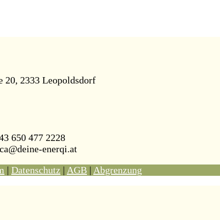
e 20, 2333 Leopoldsdorf
43 650 477 2228
ca@deine-enerqi.at
m
|
Datenschutz
|
AGB
|
Abgrenzung