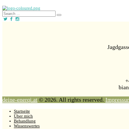
Jagdgass
+
bian
deine-enerqi.at
© 2026. All rights reserved.
Impressu
Startseite
Über mich
Behandlung
Wissenswertes