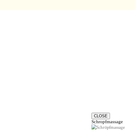
CLOSE
Schropfmassage