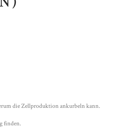
N)
derum die Zellproduktion ankurbeln kann.
g finden.