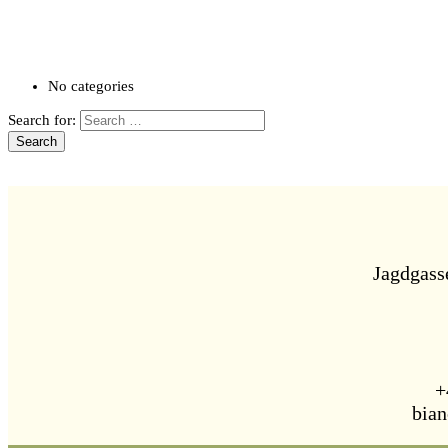
No categories
Search for:
Jagdgass
+
bian