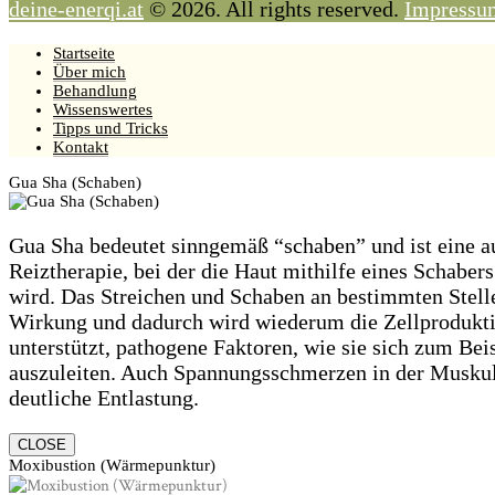
deine-enerqi.at
© 2026. All rights reserved.
Impressu
Startseite
Über mich
Behandlung
Wissenswertes
Tipps und Tricks
Kontakt
Gua Sha (Schaben)
Gua Sha bedeutet sinngemäß “schaben” und ist eine a
Reiztherapie, bei der die Haut mithilfe eines Schaber
wird. Das Streichen und Schaben an bestimmten Stell
Wirkung und dadurch wird wiederum die Zellprodukti
unterstützt, pathogene Faktoren, wie sie sich zum Bei
auszuleiten. Auch Spannungsschmerzen in der Muskul
deutliche Entlastung.
CLOSE
Moxibustion (Wärmepunktur)